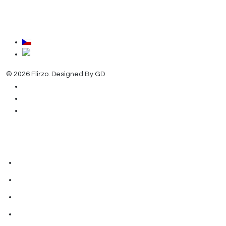
© 2026 Flirzo. Designed By GD
Sitemap
Podmínky služby a obchodní podmínky
Zásady ochrany soukromí a cookies
Jak to funguje
Naše poslání
FAQ
Přihlásit