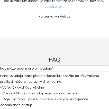
což uživatelům umožňuje zažít radost ze seznamování bez obav.
celý článek...
konzervativniklub.cz
FAQ
Kdo může vidět můj profil a údaje?
Kontrolu údajů máte plně pod kontrolu. U každé položky vašeho
profilu si můžete nastavit viditelnost na:
- Veřejný - uvidí údaj všichni
- Členové Flirza - uvidí údaj registrovaní uživatelé
- Moje Flirt zóna - pouze uživatelé, s kterými si vzájemně
odsouhlasíte přístup