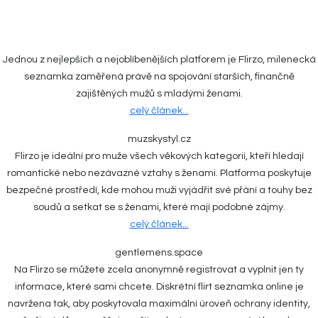
Jednou z nejlepších a nejoblíbenějších platforem je Flirzo, milenecká
seznamka zaměřená právě na spojování starších, finančně
zajištěných mužů s mladými ženami.
celý článek...
muzskystyl.cz
Flirzo je ideální pro muže všech věkových kategorií, kteří hledají
romantické nebo nezávazné vztahy s ženami. Platforma poskytuje
bezpečné prostředí, kde mohou muži vyjádřit své přání a touhy bez
soudů a setkat se s ženami, které mají podobné zájmy.
celý článek...
gentlemens.space
Na Flirzo se můžete zcela anonymně registrovat a vyplnit jen ty
informace, které sami chcete. Diskrétní flirt seznamka online je
navržena tak, aby poskytovala maximální úroveň ochrany identity,