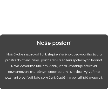
Naše poslání
Náš úkol je inspirovat lidi k zlepšení svého dosavadního života
prostřednictvím lásky, partnerství a sdílení společných hodnot.
Nově vytváříme unikátní Zónu, která umožňuje efektivní
seznamování skutečným osobnostem. S hrdostí vytváříme
pozitivní prostředí, kde se krásní, úspěšní a bohatí lidé propojují.