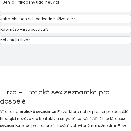
- Jen já - nikdo jiný údaj neuvidí
Jak mohu nahlásit podvodné uživatele?
Kdo může Flirzo používat?
Kolik stojí Flirzo?
Flirzo – Erotická sex seznamka pro
dospělé
Vítejte na
erotické seznamce
Flirzo, která nabízí prostor pro dospělé
hledající nezávazné kontakty a smyslná setkání. Ať už hledáte
sex
seznamku
nebo prostor pro flirtování s otevřenými možnostmi, Flirzo