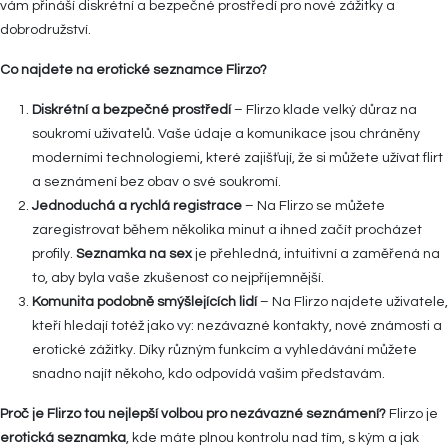
vám přináší diskrétní a bezpečné prostředí pro nové zážitky a
dobrodružství.
Co najdete na erotické seznamce Flirzo?
Diskrétní a bezpečné prostředí
– Flirzo klade velký důraz na
soukromí uživatelů. Vaše údaje a komunikace jsou chráněny
moderními technologiemi, které zajišťují, že si můžete užívat flirt
a seznámení bez obav o své soukromí.
Jednoduchá a rychlá registrace
– Na Flirzo se můžete
zaregistrovat během několika minut a ihned začít procházet
profily.
Seznamka na sex
je přehledná, intuitivní a zaměřená na
to, aby byla vaše zkušenost co nejpříjemnější.
Komunita podobně smýšlejících lidí
– Na Flirzo najdete uživatele,
kteří hledají totéž jako vy: nezávazné kontakty, nové známosti a
erotické zážitky. Díky různým funkcím a vyhledávání můžete
snadno najít někoho, kdo odpovídá vašim představám.
Proč je Flirzo tou nejlepší volbou pro nezávazné seznámení?
Flirzo je
erotická seznamka
, kde máte plnou kontrolu nad tím, s kým a jak