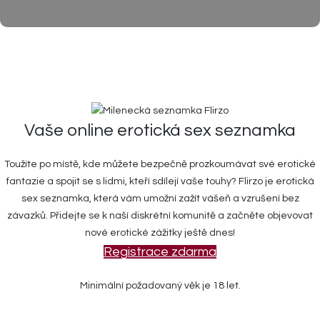
Vaše online erotická sex seznamka
Toužíte po místě, kde můžete bezpečně prozkoumávat své erotické
fantazie a spojit se s lidmi, kteří sdílejí vaše touhy? Flirzo je erotická
sex seznamka, která vám umožní zažít vášeň a vzrušení bez
závazků. Přidejte se k naší diskrétní komunitě a začněte objevovat
nové erotické zážitky ještě dnes!
Registrace zdarma
Minimální požadovaný věk je 18 let.